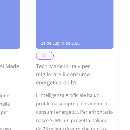
24 de Luglio de 2026
AI
 AI Made
Tech Made in Italy per
migliorare il consumo
energetico dell’AI
L'Intelligenza Artificiale ha un
sione
problema sempre più evidente: i
 nelle
consumi energetici. Per affrontarlo
o per
nasce SURE, un progetto italiano
r
da 23 milioni di euro che punta a
to una