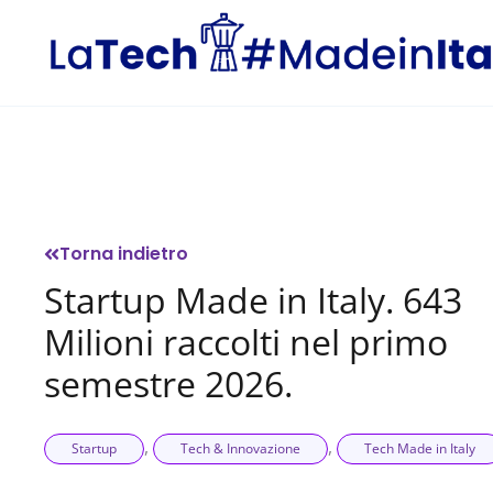
Vai
al
contenuto
Torna indietro
Startup Made in Italy. 643
Milioni raccolti nel primo
semestre 2026.
,
,
Startup
Tech & Innovazione
Tech Made in Italy