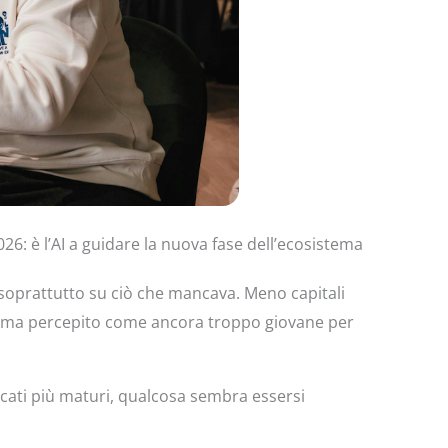
026: è l’AI a guidare la nuova fase dell’ecosistema
to soprattutto su ciò che mancava. Meno capitali
istema percepito come ancora troppo giovane per
cati più maturi, qualcosa sembra essersi