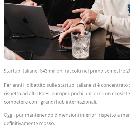
Startup italiane, 643 milioni raccolti nel primo semestre 2
Per anni il dibattito sulle startup italiane si è concentra
rispetto ad altri Paesi europei, pochi unicorni, un ecos
competere con i grandi hub internazionali.
Oggi, pur mantenendo dimensioni inferiori rispetto a mer
definitivamente mosso.