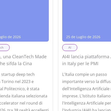
uglio de 2026
25 de Luglio de 2026
ech
AI
h, una CleanTech Made
AI4I lancia piattaforma
che sifda la Cina
in Italy per le PMI
 startup deep tech
L'Italia compie un passo
 Torino nel 2023 e
importante verso la diffu
al Politecnico, è stata
dell'Intelligenza Artificiale
zienda italiana selezionata
imprese. L'Istituto Italian
Accelerator nel round di
l'Intelligenza Artificiale pe
26, tra 38 realtà eccellenti
l'Industria (AI4I) ha lancia