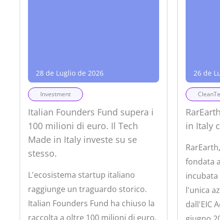
28 de Luglio de 2026
26 de L
Investment
CleanT
Italian Founders Fund supera i
RarEart
100 milioni di euro. Il Tech
in Italy 
Made in Italy investe su se
RarEarth,
stesso.
fondata a
L'ecosistema startup italiano
incubata 
raggiunge un traguardo storico.
l'unica a
Italian Founders Fund ha chiuso la
dall'EIC 
raccolta a oltre 100 milioni di euro,
giugno 20