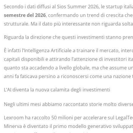
Secondo i dati diffusi al Sios Summer 2026, le startup ita
semestre del 2026
, confermando un trend di crescita c
strutturale. Ma il dato più interessante non riguarda soltan
Riguarda la direzione che questi investimenti stanno pre
È infatti l’Intelligenza Artificiale a trainare il mercato, i
capitali disponibili e attirando l’attenzione di investitori i
quanto sta accadendo a livello globale, ma che assume un 
anni fa faticava persino a riconoscersi come una nazione 
L’AI diventa la nuova calamita degli investimenti
Negli ultimi mesi abbiamo raccontato storie molto divers
Lexroom ha raccolto 50 milioni per accelerare sul LegalTech e
Minerva è diventato il primo modello generativo sviluppa