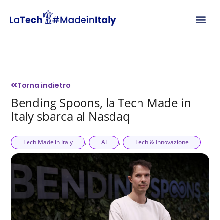
Vai
al
contenuto
Torna indietro
Bending Spoons, la Tech Made in
Italy sbarca al Nasdaq
,
,
Tech Made in Italy
AI
Tech & Innovazione