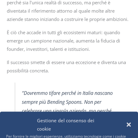
perché sia l’unica realtà di successo, ma perché è
diventata il riferimento attorno al quale molte altre
aziende stanno iniziando a costruire le proprie ambizioni.
È ciò che accade in tutti gli ecosistemi maturi: quando
emerge un campione nazionale, aumenta la fiducia di
founder, investitori, talenti e istituzioni.
Il successo smette di essere una eccezione e diventa una
possibilità concreta.
“Dovremmo tifare perché in Italia nascano
sempre più Bending Spoons. Non per
celebrare una singola azienda, ma perché
ogni grande successo rende più forte l’intero
Gestione del consenso dei
movimento del Tech Made in Italy e ispira la
cookie
Per fornire le migliori esperienze, utilizziamo tecnologie come i cookie
prossima generazione di founder a pensare