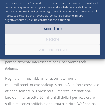
per memorizzare e/o accedere alle informazioni sul vostro dispositivo. Il
ancora più in grande.”
consenso a queste tecnologie ci consentirà di elaborare dati come il
comportamento di navigazione o gli identificatori unici su questo sito. Il
mancato consenso o la revoca del consenso possono influire
Max Brigida – Founder La Tech Made in Italy
negativamente su alcune caratteristiche e funzioni.
& Italian Tech Landscape
Accettare
Negare
Un ecosistema che sta crescendo
Vedi preferenze
La possibile quotazione arriva in un momento
particolarmente interessante per il panorama tech
italiano.
Negli ultimi mesi abbiamo raccontato round
multimilionari, nuove scaleup, startup AI in forte crescita e
aziende sempre più presenti sui mercati internazionali.
Lexroom ha raccolto 50 milioni di dollari per accelerare
sull’intelligenza artificiale applicata al diritto. WeRoad ha