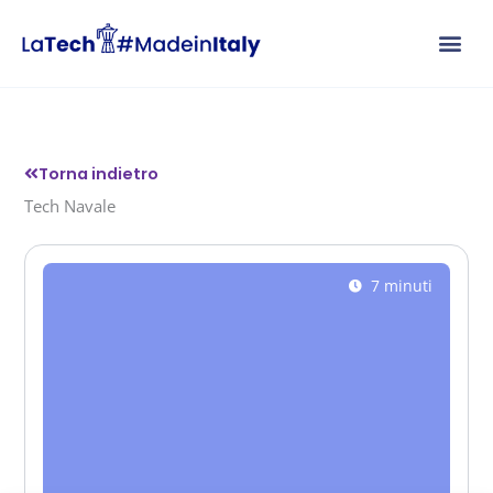
Vai
al
contenuto
Torna indietro
Tech Navale
7 minuti