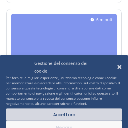
6 minuti
Gestione del consenso dei
cookie
14 de Maggio de 2026
Per fornire le migliori esperienze, utilizziamo tecnologie come i cookie
per memorizzare e/o accedere alle informazioni sul vostro dispositivo. Il
consenso a queste tecnologie ci consentirà di elaborare dati come il
Robotica
comportamento di navigazione o gli identificatori unici su questo sito. Il
Robotica e Deep Tech, il Tech Made in Italy
mancato consenso o la revoca del consenso possono influire
negativamente su alcune caratteristiche e funzioni.
che innova, dove pochi guardano
Accettare
L'Italia è il secondo mercato europeo della robotica e
nel 2025 il deep tech è diventato per la prima volta il
Negare