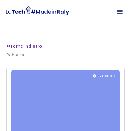
Vai
al
contenuto
Torna indietro
Robotica
5 minuti