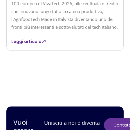
100 europea di VivaTech 2026, alle centinaia di realtà
che innovano lungo tutta la catena produttiva,
l'AgrifoodTech Made in Italy sta diventando uno dei
fronti più interessanti e sottovalutati del tech italiano.
Leggi articolo
SCRIVI ANCHE TU
Vuoi
Unisciti a noi e diventa
Contatt