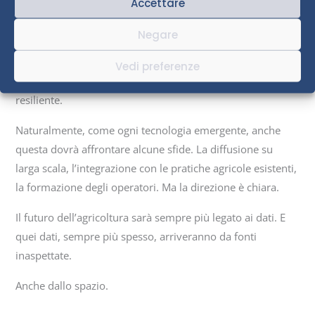
Accettare
In un contesto segnato dal cambiamento climatico, dalla
scarsità delle risorse e dalla necessità di aumentare la
Negare
produttività agricola, strumenti come questo possono fare
la differenza. Permettono di intervenire con precisione, di
Vedi preferenze
ottimizzare le risorse e di costruire un sistema agricolo più
resiliente.
Naturalmente, come ogni tecnologia emergente, anche
questa dovrà affrontare alcune sfide. La diffusione su
larga scala, l’integrazione con le pratiche agricole esistenti,
la formazione degli operatori. Ma la direzione è chiara.
Il futuro dell’agricoltura sarà sempre più legato ai dati. E
quei dati, sempre più spesso, arriveranno da fonti
inaspettate.
Anche dallo spazio.