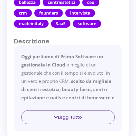
bellezza
centriestetici
ceo
crm
founders
intervista
madeinitaly
SaaS
software
Descrizione
Oggi parliamo di Primo Software un
gestionale in Cloud
o meglio di un
gestionale che con il tempo si è evoluto, in
un vero e proprio CRM,
scelto da migliaia
di centri estetici, beauty farm, centri
epilazione e nails e centri di benessere e
SPA.
Questa idea verticale
permette di
semplificare e automatizzare
la gestione
Leggi tutto
degli appuntamenti, inviare promemoria
WhatsApp, SMS di compleanno aiutando i