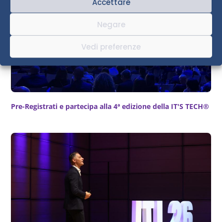
Accettare
quando nel 2008, appunto per la crisi
Lehman Brother, che colpì tutti i mercati,
Negare
non risparmiò neanche Primo Software. La
crisi inginocchiò l’azienda, ma forti di una
Vedi preferenze
struttura con persone qualificate e
preparate, decisero di non mollare e di
rialzarsi, reinventandosi tutto il concetto di
Modello di Business.
Con l’idea
Pre-Registrati e partecipa alla 4ª edizione della IT'S TECH®
imprenditoriale sempre ben presente
nella testa dei founders, che la
specializzazione è l’unica arma per
sopravvivere e vincere
in qualsiasi
settore, hanno riorganizzato le idee ed
hanno iniziato con un approccio molto
professionale. Infatti, hanno commissionato
uno degli studi più grandi di Italia per fare
un’indagine di mercato ed hanno scoperto