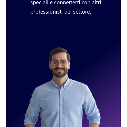
speciali e connetterti con altri
forti di tutta l’esperienza di gestionale
professionisti del settore.
classica si è dato vita a
PRIMO IN
CLOUD
che è il gestionale CRM che oggi
Primo Software produce e distribuisce sul
territorio italiano.
Primo Cloud è stato
creato con molto amore per i
professionisti della bellezza e della cura
della persone, per tutti coloro che si
dedicano alla bellezza,
come trattamenti
estetici ,dimagranti, medicina estetica,
parrucchieri, centri depilazioni, centri nails,
curano le persone nei vari aspetti estetici e
non. Un settore che non è mai stato in crisi,
perché anche durante i
periodi di crisi che
siano quelle del 2008 o del 2021 la
bellezza è sempre stata uno dei punti di