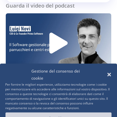
professionisti della bellezza, a svolgere il
Guarda il video del podcast
loro lavoro in modo più armonioso.
Play
Abbiamo scambiato una bella conversazione
con Luigi Novi,
uno dei founder nonché il
CEO.
Vide
Questa storica realtà italiana, nasce nel
2008, da 2 fratelli, Luigi e Gianpiero
, e
come molte storie di successo, danno vita a
questa idea nel pieno della crisi economica
del 2008, nonostante l’azienda si costituì già
Gestione del consenso dei
nell’anno 2000 come software-house
cookie
Luigi Novi – CEO & Co-Founder Primo Software
concessionaria di Zucchetti, il primo
Per fornire le migliori esperienze, utilizziamo tecnologie come i cookie
Il software gestionale per parrucchieri e centri estetici, in
per memorizzare e/o accedere alle informazioni sul vostro dispositivo. Il
provider di Software italiani.
Nei primi
consenso a queste tecnologie ci consentirà di elaborare dati come il
versione cloud, che semplifica il lavoro dei professionisti
passi della loro lunga esperienza
comportamento di navigazione o gli identificatori unici su questo sito. Il
della bellezza.
mancato consenso o la revoca del consenso possono influire
professionale, questi 2 visionari fratelli,
negativamente su alcune caratteristiche e funzioni.
rivendevano sistemi gestionali.
Però e