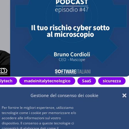
lytech
madeinitalytecnologico
SaaS
sicurezza
cnologia
Gestione del consenso dei cookie
Per fornire le migliori esperienze, utilizziamo
tecnologie come i cookie per memorizzare e/o
accedere alle informazioni sul vostro
ato tema della Cyber Security
e lo facciamo con una
dispositivo. Il consenso a queste tecnologie ci
consentirà di elaborare dati come il