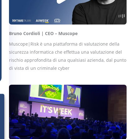
Bruno Cordioli | CEO – Muscope
Muscope|Risk è una piattaforma di valutazione della
sicurezza informatica che effettua una valutazione del
rischio approfondita di una qualsiasi azienda, dal punto
di vista di un criminale cyber