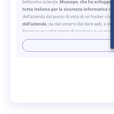
bellissima azienda,
Muscope, che ha sviluppat
tutta italiana per la sicurezza informatica
e 
dell’azienda dal punto di vista di un hacker crim
dell’azienda
, da dati esterni dal dark web, e ide
fornisce una valutazione di sicurezza e un pian
sicurezza
di qualsiasi azienda. Ma di tutto ques
Founder Bruno Cordioli.
Il nome “Muscope”,
creato dal fondatore, fond
formando una sorta di “microscopio”
. Questo
l’approccio di Muscope nel guardare le aziend
attraverso un microscopio. La motivazione alla b
colmare una lacuna nel mercato della cybersec
settore,
i fondatori, con vent’anni di esperie
questo percorso
a causa della loro convinzione
Questa decisione è stata influenzata dalla loro