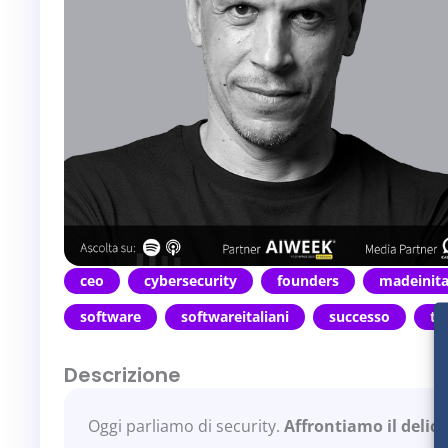
ceo
cybersecurity
founders
madeinita
software
softwareitaliani
successo
te
Descrizione
Oggi parliamo di security.
Affrontiamo il delic