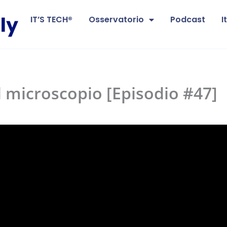
IT’S TECH®
Osservatorio
Podcast
I
al microscopio [Episodio #47]