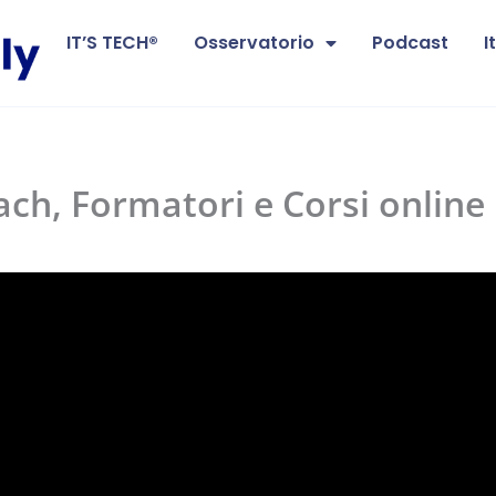
IT’S TECH®
Osservatorio
Podcast
I
ach, Formatori e Corsi online