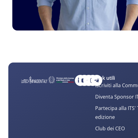
perchè
non ti abboni solo a un software e b
risultati
.
Business in cloud
si può acquisire a partire d
non hai P.IVA, se non hai Stripe, Paypal, e che s
da 79€ e finalmente ci sono account Premium ch
dell’azienda o del progetto.
Per la Rubrica “4 domande a Razzo”
Link utili
Iscriviti alla Comm
Miglior Consiglio ricevuto
: Continuare a Forma
Diventa Sponsor I
Libro che stai Leggendo:
il Metodo Lean Startu
Partecipa alla ITS'
edizione
Carattestica che dovrebbe avere un CEO
: Lea
Club dei CEO
Frase Ispirazionale che ti accompagna
: Il mo