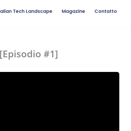
talian Tech Landscape
Magazine
Contatto
 [Episodio #1]