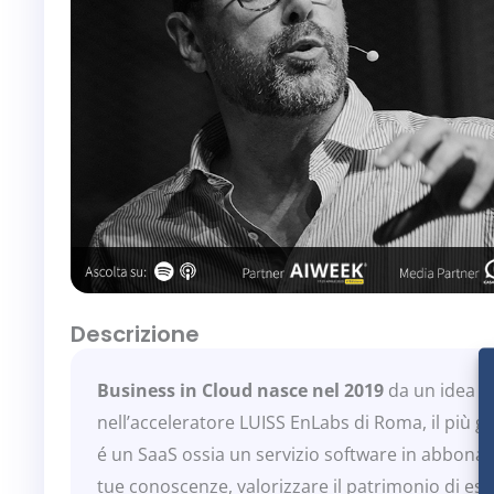
Descrizione
Business in Cloud nasce nel 2019
da un idea di
nell’acceleratore LUISS EnLabs di Roma, il più g
é un SaaS ossia un servizio software in abbona
tue conoscenze, valorizzare il patrimonio di es