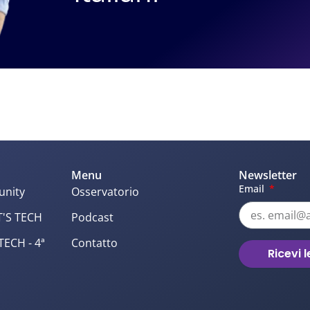
asta, ma hai anche COACH che ti aiutano ad avere
a 29€/mese
con la prima versione con supporto anche se
i possa prima validare l’idea. Poi si passa a un piano Pro
e vanno poi preventivati in base alle necessiatà
Menu
Newsletter
Email
unity
Osservatorio
rsi e continuare con la propria visione.
T'S TECH
Podcast
p
 TECH - 4ª
Contatto
Ricevi 
dership
ndo sarebbe un posto migliore se tutti avessero li