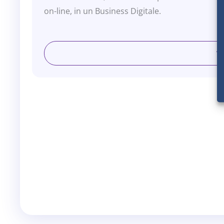
on-line, in un Business Digitale.
Oggi il mondo dei formatori, coach, operatori oli
grande comunità che supera il milione e mezzo d
corsi, quindi c’é un grande mercato da poter at
dei corsi online
, è un all-in-one Knowledge Co
dalla creazione del sito, dell’accademy, da tutti 
Marketing, CRM, e pagamenti grazie all’integrazi
A parte della tecnologia, Business in Cloud offr
hanno bisogno di una spinta in più, questo perch
sono focalizzati e concentrati sulla loro profes
poter sviluppare un progetto di comunicazione 
Per questo motivo hanno bisogno di un aiuto per
possano differenziare dai competitors.