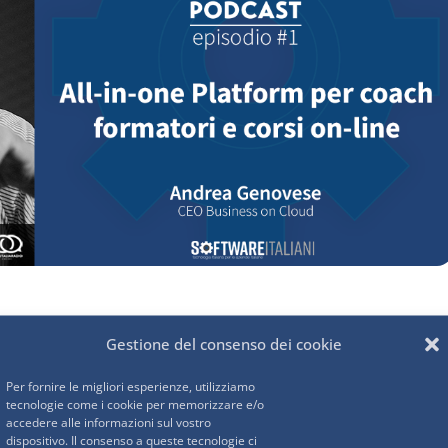
Gestione del consenso dei cookie
 Social Accademy una startup creata nel 2016, e
rande acceleratore di StartUp italiane. Business in Cloud
Per fornire le migliori esperienze, utilizziamo
tecnologie come i cookie per memorizzare e/o
mento mensile o annuale e ti permette di monetizzare le
accedere alle informazioni sul vostro
perienze creato negli anni e transformarlo in un Business
dispositivo. Il consenso a queste tecnologie ci