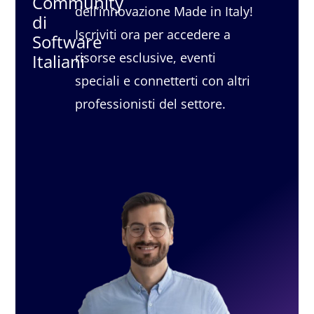
Community
ma introduce nuovi modi di lavorare e
dell’innovazione Made in Italy!
di
nuovi modelli organizzativi.
Iscriviti ora per accedere a
Software
risorse esclusive, eventi
Italiani
speciali e connetterti con altri
Per la sessione le 4 domande a razzo 🚀
professionisti del settore.
🏆
Miglior consiglio che ti hanno dato.
“Vai a fondo della questione.”
Un consiglio
semplice ma potentissimo: non fermarsi alla
superficie dei problemi, ma andare fino in
fondo per capire davvero cosa è successo e
perché. Quando si riesce a comprendere
completamente una situazione, diventa
molto più facile migliorare i processi.
📚
Libro che stai leggendo
“Gödel, Escher,
Bach.”
Un libro che mette insieme arte,