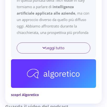
In questa puntata della Tech Made in Italy
torniamo a parlare di
intelligenza
artificiale applicata alle aziende
, ma con
un approccio diverso da quello più diffuso
oggi. Abbiamo affrontrato durante la
chiacchierata, una prospettiva più profonda
sull’intelligenza artificiale: non solo
strumenti generativi o modelli
Leggi tutto
preconfezionati, ma
architetture
intelligenti progettate per risolvere
problemi reali delle aziende
. L’ospite
dell’evento è
Michele Laurelli
, CEO di
Algoretico
, una realtà che progetta e
sviluppa sistemi di AI su misura per le
imprese.
scopri Algoretico
Il progetto nasce da una riflessione più
Guarda il video del podcast