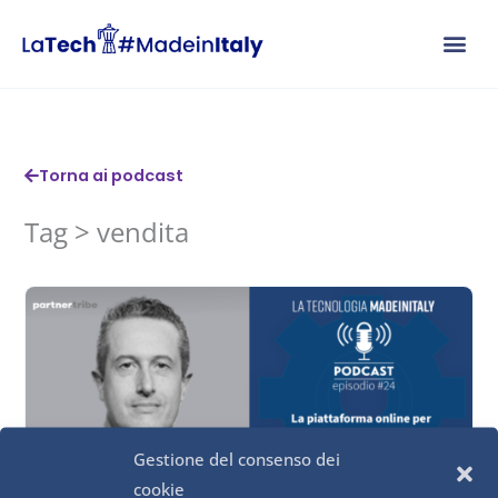
Vai
al
contenuto
Torna ai podcast
Tag > vendita
Gestione del consenso dei
cookie