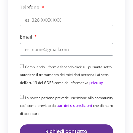
email tramite statistiche dettagliate
Telefono
e reportistica avanzata.
Assistenza tecnica in italiano
:
TurboSMTP offre un supporto
tecnico dedicato per assistere gli
Email
utenti con qualsiasi problema o
domanda riguardante il servizio
In sintesi, TurboSMTP fornisce un servizio
affidabile e sicuro per l’invio di email,
Compilando il form e facendo click sul pulsante sotto
ottimizzando la consegna dei messaggi e
autorizzo il trattamento dei miei dati personali ai sensi
garantendo un’
esperienza senza
problemi per gli utenti
.
dell’art. 13 del GDPR come da informativa
privacy
La partecipazione prevede l’iscrizione alla community
così come previsto da
termini e condizioni
che dichiaro
di accettare.
Richiedi contatto