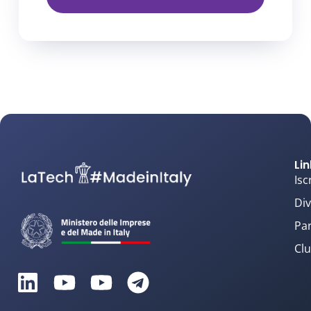
Lin
Isc
Div
Par
Clu