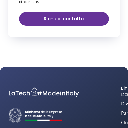
di accettare.
Richiedi contatto
Lin
Isc
Div
Par
Clu