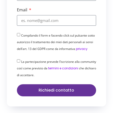
all’automazione delle attività
Email
ripetitive
Aumentare i livelli di efficienza del
lavoro quotidiano
Ridurre gli errori tipici della
Compilando il form e facendo click sul pulsante sotto
gestione manuale
autorizzo il trattamento dei miei dati personali ai sensi
Avere dati affidabili e sempre
aggiornati
dell’art. 13 del GDPR come da informativa
privacy
Prendere decisioni più rapide e
consapevoli
La partecipazione prevede l’iscrizione alla community
Migliorare il rapporto operativo con
così come previsto da
termini e condizioni
che dichiaro
il tuo commercialista
di accettare.
Pensata per le PMI italiane
Richiedi contatto
Nata nel 2021, Sibill nasce e cresce in
Italia dall’idea di tre co-fondatori – Mattia
Montepara, Lorenzo Liguori e Dario
Prencipe. Con sede a Milano e oltre 100