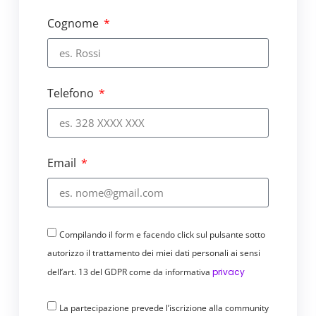
diminuisce drasticamente la capacità di
Cognome
protezione.
Non apprendono in ambiente ostile
I Web Application Firewall non
apprendono sotto attacco: questo
Telefono
significa che non sono in grado di
riconoscere una nuova minaccia e, di
conseguenza, questa non verrà bloccata.
Non creano nuove regole di protezione
Email
I Web Application Firewall reagiscono in
base alle regole firme predefinite ma non
sono in grado di generarne agevolmente
di nuove.
Compilando il form e facendo click sul pulsante sotto
autorizzo il trattamento dei miei dati personali ai sensi
dell’art. 13 del GDPR come da informativa
privacy
La partecipazione prevede l’iscrizione alla community