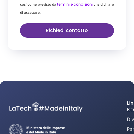
così come previsto da
termini e condizioni
che dichiaro
di accettare.
Richiedi contatto
Lin
Isc
Div
Par