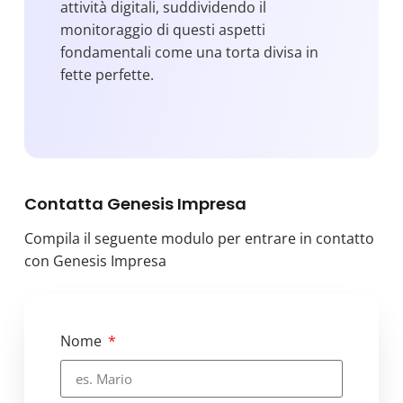
attività digitali, suddividendo il
monitoraggio di questi aspetti
fondamentali come una torta divisa in
fette perfette.
La prima fetta si concentra sulla
comunicazione esterna,
permettendo
un controllo preciso e in tempo reale
delle interazioni digitali dell’azienda con il
mondo esterno. Questo include analisi
Contatta Genesis Impresa
approfondite dei canali social, delle
campagne pubblicitarie e della
Compila il seguente modulo per entrare in contatto
reputazione online complessiva.
con Genesis Impresa
Fornendo gli indici di performance
necessari all’imprenditore per l’analisi,
mentre gli operatori per area utilizzano i
Nome
tools dedicati.
La seconda fetta riguarda la gestione
interna
, fornendo strumenti avanzati