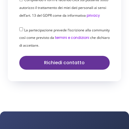
e lo stile del tuo brand.
autorizzo il trattamento dei miei dati personali ai sensi
Risposta alle recensioni:
Rebyū si
connette alle principali piattaforme di
dell’art. 13 del GDPR come da informativa
privacy
recensioni (Google, TripAdvisor, Expedia,
Booking.com), centralizzandole in una
La partecipazione prevede l’iscrizione alla community
dashboard intuitiva.
così come previsto da
termini e condizioni
che dichiaro
Personalizzazione avanzata:
Per ogni
di accettare.
risposta, puoi scegliere:Obiettivo
specifico (promuovere la struttura,
Richiedi contatto
valorizzare il territorio, ecc.); tono e stile
in linea con il brand.
Traduzione in tempo reale per ospiti
internazionali.
Analisi delle performance:
Dashboard
per monitorare il punteggio medio, le
recensioni ricevute e la velocità di
risposta.
Caratteristiche Distintive