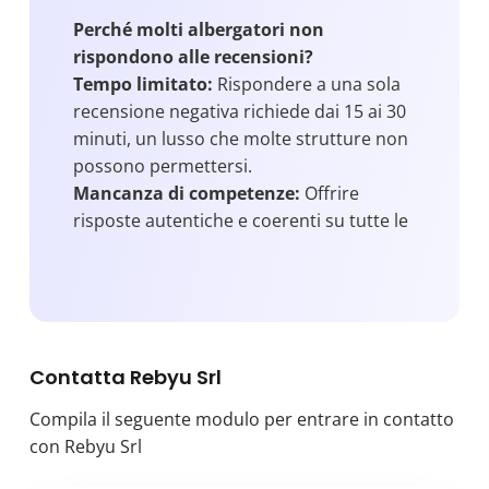
Perché molti albergatori non
rispondono alle recensioni?
Tempo limitato:
Rispondere a una sola
recensione negativa richiede dai 15 ai 30
minuti, un lusso che molte strutture non
possono permettersi.
Mancanza di competenze:
Offrire
risposte autentiche e coerenti su tutte le
piattaforme richiede esperienza in
marketing e comunicazione.
La Soluzione: Rebyū
Rebyū è la tecnologia innovativa che
trasforma la gestione delle recensioni in
Contatta Rebyu Srl
un’opportunità strategica. Grazie
all’intelligenza artificiale, ogni hotel può
Compila il seguente modulo per entrare in contatto
rispondere alle recensioni in modo
con Rebyu Srl
professionale, coinvolgente e