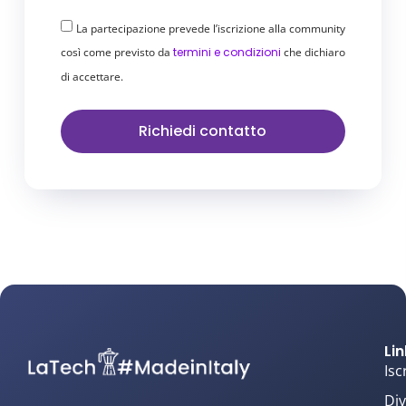
La partecipazione prevede l’iscrizione alla community
così come previsto da
termini e condizioni
che dichiaro
di accettare.
Richiedi contatto
Lin
Isc
Div